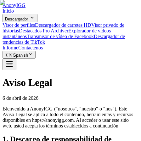
AnonyIGG
Inicio
Descargador
Visor de perfiles
Descargador de carretes HD
Visor privado de
historias
Destacados Pro Archiver
Explorador de vídeos
instantáneos
Transmisor de vídeo de Facebook
Descargador de
tendencias de TikTok
Informe
Contáctenos
🇪🇸
Spanish
Aviso Legal
6 de abril de 2026
Bienvenido a AnonyIGG ("nosotros", "nuestro" o "nos"). Este
Aviso Legal se aplica a todo el contenido, herramientas y recursos
disponibles en https://anonyigg.com. Al acceder o usar este sitio
web, usted acepta los términos establecidos a continuación.
1. Descargo de responsabilidad de