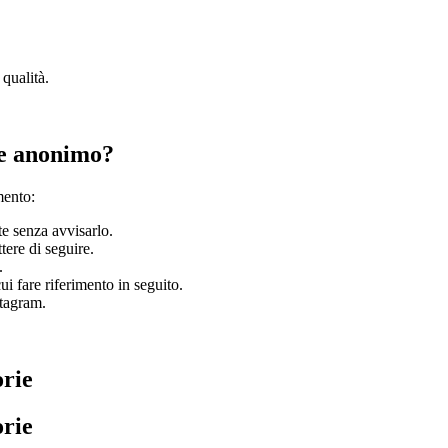
.
qualità.
rie anonimo?
mento:
te senza avvisarlo.
tere di seguire.
.
i fare riferimento in seguito.
stagram.
orie
orie