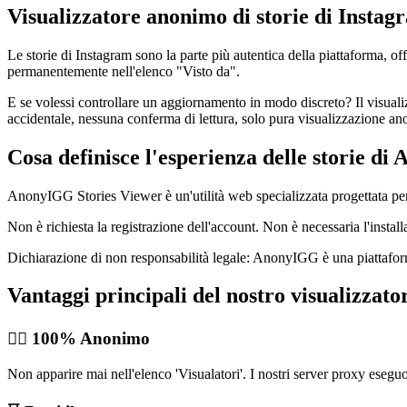
Visualizzatore anonimo di storie di Instag
Le storie di Instagram sono la parte più autentica della piattaforma, of
permanentemente nell'elenco "Visto da".
E se volessi controllare un aggiornamento in modo discreto? Il visuali
accidentale, nessuna conferma di lettura, solo pura visualizzazione a
Cosa definisce l'esperienza delle storie d
AnonyIGG Stories Viewer è un'utilità web specializzata progettata per 
Non è richiesta la registrazione dell'account. Non è necessaria l'inst
Dichiarazione di non responsabilità legale: AnonyIGG è una piattafor
Vantaggi principali del nostro visualizzator
🕵️‍♂️ 100% Anonimo
Non apparire mai nell'elenco 'Visualatori'. I nostri server proxy eseguo