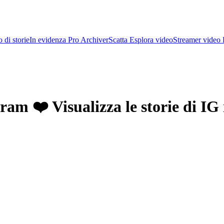
 di storie
In evidenza Pro Archiver
Scatta Esplora video
Streamer video
agram ❤️ Visualizza le storie di 