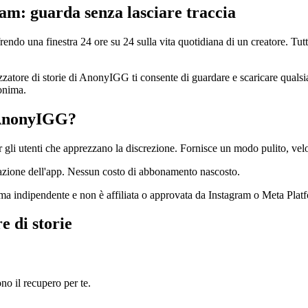
ram: guarda senza lasciare traccia
frendo una finestra 24 ore su 24 sulla vita quotidiana di un creatore. Tut
zzatore di storie di AnonyIGG ti consente di guardare e scaricare quals
nonima.
i AnonyIGG?
gli utenti che apprezzano la discrezione. Fornisce un modo pulito, veloc
allazione dell'app. Nessun costo di abbonamento nascosto.
ma indipendente e non è affiliata o approvata da Instagram o Meta Platf
e di storie
no il recupero per te.