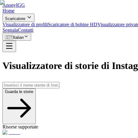
AnonyIGG
Home
Scaricatore
Visualizzatore di profili
Scaricatore di bobine HD
Visualizzatore privato
Segnala
Contatti
🇮🇹
Italian
Visualizzatore di storie di Inst
Guarda le storie
Risorse supportate