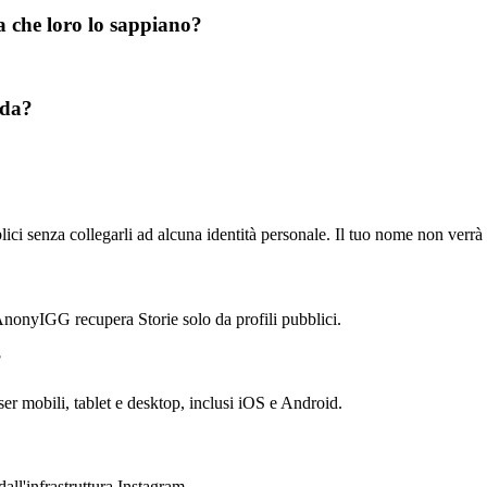
a che loro lo sappiano?
ada?
senza collegarli ad alcuna identità personale. Il tuo nome non verrà vis
, AnonyIGG recupera Storie solo da profili pubblici.
?
er mobili, tablet e desktop, inclusi iOS e Android.
all'infrastruttura Instagram.